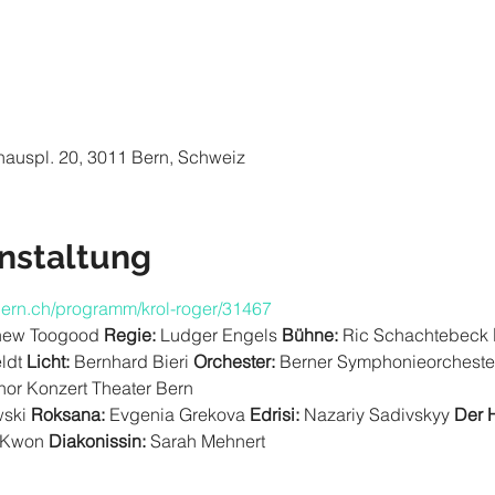
hauspl. 20, 3011 Bern, Schweiz
nstaltung
bern.ch/programm/krol-roger/31467
hew Toogood 
Regie: 
Ludger Engels 
Bühne: 
Ric Schachtebeck 
ldt 
Licht: 
Bernhard Bieri 
Orchester:
Berner Symphonieorcheste
or Konzert Theater Bern 
ski 
Roksana:
 Evgenia Grekova 
Edrisi:
 Nazariy Sadivskyy 
Der H
Kwon 
Diakonissin:
 Sarah Mehnert