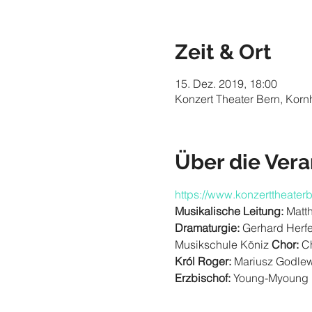
Zeit & Ort
15. Dez. 2019, 18:00
Konzert Theater Bern, Korn
Über die Vera
https://www.konzerttheater
Musikalische Leitung: 
Matt
Dramaturgie: 
Gerhard Herfe
Musikschule Köniz 
Chor: 
Ch
Król Roger:
 Mariusz Godlew
Erzbischof: 
Young-Myoung 