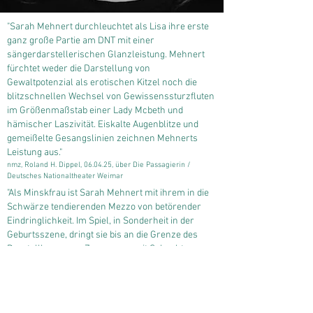
"Sarah Mehnert durchleuchtet als Lisa ihre erste
ganz große Partie am DNT mit einer
sängerdarstellerischen Glanzleistung. Mehnert
fürchtet weder die Darstellung von
Gewaltpotenzial als erotischen Kitzel noch die
blitzschnellen Wechsel von Gewissenssturzfluten
im Größenmaßstab einer Lady Mcbeth und
hämischer Laszivität. Eiskalte Augenblitze und
gemeißelte Gesangslinien zeichnen Mehnerts
Leistung aus."
nmz, Roland H. Dippel, 06.04.25, über Die Passagierin /
Deutsches Nationaltheater Weimar
"Als Minskfrau ist Sarah Mehnert mit ihrem in die
Schwärze tendierenden Mezzo von betörender
Eindringlichkeit. Im Spiel, in Sonderheit in der
Geburtsszene, dringt sie bis an die Grenze des
Darstellbaren vor. Zusammen mit Schachtner
hebt sie die Aufführung phasenweise über das
vorherrschend Boulevardeske hoch hinaus."
O-Ton, Dr. Ralph Siepmann,
23.01.2024
über Flight / Oper
Bonn