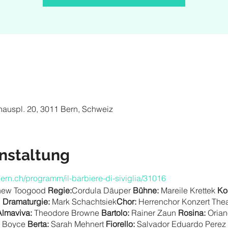
hauspl. 20, 3011 Bern, Schweiz
nstaltung
ern.ch/programm/il-barbiere-di-siviglia/31016
hew Toogood
Regie:
Cordula Däuper
Bühne:
Mareile Krettek
Ko
h
Dramaturgie:
Mark Schachtsiek
Chor:
Herrenchor Konzert The
Almaviva:
Theodore Browne
Bartolo:
Rainer Zaun
Rosina:
Orian
 Boyce
Berta:
Sarah Mehnert
Fiorello:
Salvador Eduardo Perez