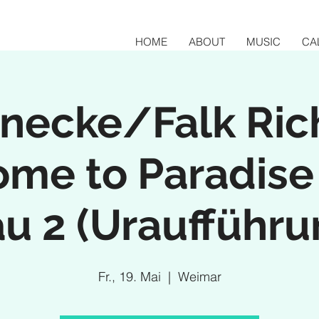
HOME
ABOUT
MUSIC
CA
rnecke/Falk Ric
me to Paradise 
au 2 (Uraufführu
Fr., 19. Mai
  |  
Weimar