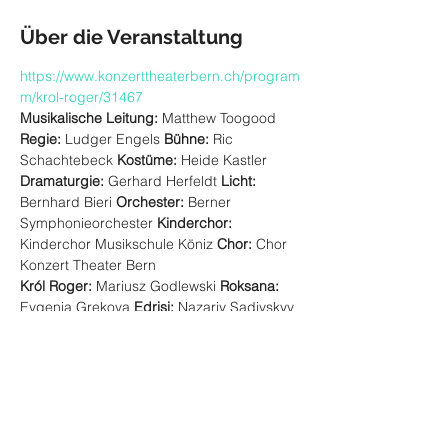
Über die Veranstaltung
https://www.konzerttheaterbern.ch/program
m/krol-roger/31467
Musikalische Leitung: 
Matthew Toogood 
Regie: 
Ludger Engels 
Bühne: 
Ric 
Schachtebeck 
Kostüme: 
Heide Kastler 
Dramaturgie: 
Gerhard Herfeldt 
Licht: 
Bernhard Bieri 
Orchester:
Berner 
Symphonieorchester 
Kinderchor: 
Kinderchor Musikschule Köniz 
Chor: 
Chor 
Konzert Theater Bern 
Król Roger:
 Mariusz Godlewski 
Roksana:
Evgenia Grekova 
Edrisi:
 Nazariy Sadivskyy 
Der Hirte:
 Andries Cloete 
Der Erzbischof: 
Young-Myoung Kwon 
Diakonissin:
 Sarah 
Mehnert