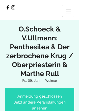
O.Schoeck &
V.Ullmann:
Penthesilea & Der
zerbrochene Krug /
Oberpriesterin &
Marthe Rull
Fr., 09. Jan.
  |  
Weimar
Anmeldung geschlossen
Jetzt andere Veranstaltungen
ansehen